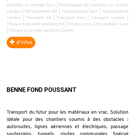
tranchée en enrobé Gers
|
Remblayage de tranchée en enrobé
Landes
|
Terrassement 64
|
Terrassement Gers
|
Terrassement
Landes
|
Transport 64
|
Transport Gers
|
Transport Landes
|
Travaux sous vide sanitaire 64
|
Travaux sous vide sanitaire Gers
|
Travaux sous vide sanitaire Landes
d’infos
BENNE FOND POUSSANT
Transport du futur pour les matériaux en vrac. Solution
idéale pour des chantiers soumis à des obstacles :
autoroutes, lignes aériennes et électriques, passage
souterrains, tunnels, routes communales Spécial