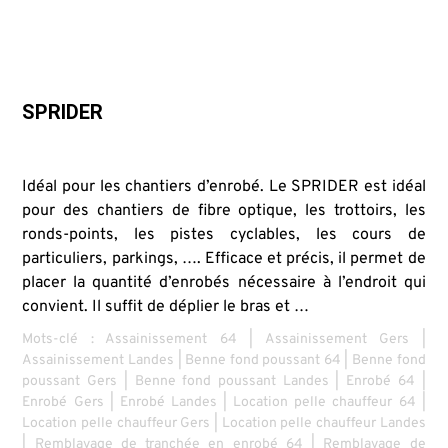
SPRIDER
Idéal pour les chantiers d’enrobé. Le SPRIDER est idéal
pour des chantiers de fibre optique, les trottoirs, les
ronds-points, les pistes cyclables, les cours de
particuliers, parkings, …. Efficace et précis, il permet de
placer la quantité d’enrobés nécessaire à l’endroit qui
convient. Il suffit de déplier le bras et …
Mots-clé :
Assainissement 64
|
Assainissement Gers
|
Assainissement Landes
|
Benne fond poussant 64
|
Benne fond
poussant Gers
|
Benne fond poussant Landes
|
Enrobé 64
|
Enrobé Gers
|
Enrobé Landes
|
Location pelle chauffeur 64
|
Location pelle chauffeur Gers
|
Location pelle chauffeur Landes
|
Remblayage de tranchée en enrobé 64
|
Remblayage de