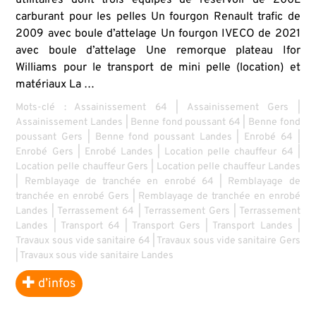
carburant pour les pelles Un fourgon Renault trafic de
2009 avec boule d’attelage Un fourgon IVECO de 2021
avec boule d’attelage Une remorque plateau Ifor
Williams pour le transport de mini pelle (location) et
matériaux La …
Mots-clé :
Assainissement 64
|
Assainissement Gers
|
Assainissement Landes
|
Benne fond poussant 64
|
Benne fond
poussant Gers
|
Benne fond poussant Landes
|
Enrobé 64
|
Enrobé Gers
|
Enrobé Landes
|
Location pelle chauffeur 64
|
Location pelle chauffeur Gers
|
Location pelle chauffeur Landes
|
Remblayage de tranchée en enrobé 64
|
Remblayage de
tranchée en enrobé Gers
|
Remblayage de tranchée en enrobé
Landes
|
Terrassement 64
|
Terrassement Gers
|
Terrassement
Landes
|
Transport 64
|
Transport Gers
|
Transport Landes
|
Travaux sous vide sanitaire 64
|
Travaux sous vide sanitaire Gers
|
Travaux sous vide sanitaire Landes
d’infos