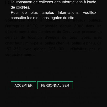
l'autorisation de collecter des informations à l'aide
LOCATION PELLE AVEC CHAUFFEUR
de cookies.
Pour de plus amples informations, veuillez
consulter les mentions légales du site.
Spécialisée dans le domaine des travaux publics,
l’entreprise AC-TP, implantée depuis 2008 dans les
départements des Landes et du Gers, vous propose un
service de location d’engins de tous types, avec
chauffeur : mini-pelle, pelles chenille, pelles à pneu, 8T
15T 25T avec gidage GPS 3D… N’hésitez pas et
contactez-nous …
Mots-clé :
Assainissement 64
|
Assainissement Gers
|
Assainissement Landes
|
Benne fond poussant 64
|
Benne fond
poussant Gers
|
Benne fond poussant Landes
|
Enrobé 64
|
Enrobé Gers
|
Enrobé Landes
|
Location pelle chauffeur 64
|
Location pelle chauffeur Gers
|
Location pelle chauffeur Landes
ACCEPTER
PERSONNALISER
|
Remblayage de tranchée en enrobé 64
|
Remblayage de
tranchée en enrobé Gers
|
Remblayage de tranchée en enrobé
Landes
|
Terrassement 64
|
Terrassement Gers
|
Terrassement
Landes
|
Transport 64
|
Transport Gers
|
Transport Landes
|