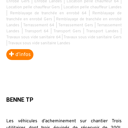
Enrobé Gers
|
Enrobé Landes
|
Location pelle chauffeur 64
|
Location pelle chauffeur Gers
|
Location pelle chauffeur Landes
|
Remblayage de tranchée en enrobé 64
|
Remblayage de
tranchée en enrobé Gers
|
Remblayage de tranchée en enrobé
Landes
|
Terrassement 64
|
Terrassement Gers
|
Terrassement
Landes
|
Transport 64
|
Transport Gers
|
Transport Landes
|
Travaux sous vide sanitaire 64
|
Travaux sous vide sanitaire Gers
|
Travaux sous vide sanitaire Landes
d’infos
BENNE TP
Les véhicules d’acheminement sur chantier Trois
utilitaires dont trois équipés de réservoir de 200L