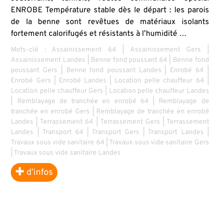
ENROBE Température stable dès le départ : les parois
de la benne sont revêtues de matériaux isolants
fortement calorifugés et résistants à l’humidité …
Mots-clé :
Assainissement 64
|
Assainissement Gers
|
Assainissement Landes
|
Benne fond poussant 64
|
Benne fond
poussant Gers
|
Benne fond poussant Landes
|
Enrobé 64
|
Enrobé Gers
|
Enrobé Landes
|
Location pelle chauffeur 64
|
Location pelle chauffeur Gers
|
Location pelle chauffeur Landes
|
Remblayage de tranchée en enrobé 64
|
Remblayage de
tranchée en enrobé Gers
|
Remblayage de tranchée en enrobé
Landes
|
Terrassement 64
|
Terrassement Gers
|
Terrassement
Landes
|
Transport 64
|
Transport Gers
|
Transport Landes
|
Travaux sous vide sanitaire 64
|
Travaux sous vide sanitaire Gers
|
Travaux sous vide sanitaire Landes
d’infos