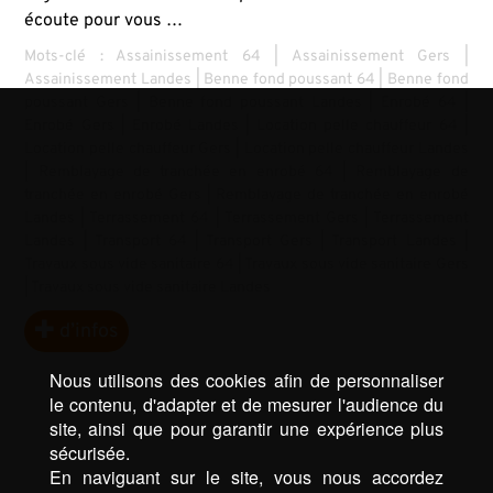
écoute pour vous …
Mots-clé :
Assainissement 64
|
Assainissement Gers
|
Assainissement Landes
|
Benne fond poussant 64
|
Benne fond
poussant Gers
|
Benne fond poussant Landes
|
Enrobé 64
|
Enrobé Gers
|
Enrobé Landes
|
Location pelle chauffeur 64
|
Location pelle chauffeur Gers
|
Location pelle chauffeur Landes
|
Remblayage de tranchée en enrobé 64
|
Remblayage de
tranchée en enrobé Gers
|
Remblayage de tranchée en enrobé
Landes
|
Terrassement 64
|
Terrassement Gers
|
Terrassement
Landes
|
Transport 64
|
Transport Gers
|
Transport Landes
|
Travaux sous vide sanitaire 64
|
Travaux sous vide sanitaire Gers
|
Travaux sous vide sanitaire Landes
d’infos
Nous utilisons des cookies afin de personnaliser
le contenu, d'adapter et de mesurer l'audience du
site, ainsi que pour garantir une expérience plus
sécurisée.
En naviguant sur le site, vous nous accordez