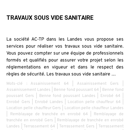
TRAVAUX SOUS VIDE SANITAIRE
La société AC-TP dans les Landes vous propose ses
services pour réaliser vos travaux sous vide sanitaire.
Vous pouvez compter sur une équipe de professionnels
formés et qualifiés pour assurer votre projet selon les
réglementations en vigueur et dans le respect des
règles de sécurité. Les travaux sous vide sanitaire …
Mots-clé :
Assainissement 64
|
Assainissement Gers
|
Assainissement Landes
|
Benne fond poussant 64
|
Benne fond
poussant Gers
|
Benne fond poussant Landes
|
Enrobé 64
|
Enrobé Gers
|
Enrobé Landes
|
Location pelle chauffeur 64
|
Location pelle chauffeur Gers
|
Location pelle chauffeur Landes
|
Remblayage de tranchée en enrobé 64
|
Remblayage de
tranchée en enrobé Gers
|
Remblayage de tranchée en enrobé
Landes
|
Terrassement 64
|
Terrassement Gers
|
Terrassement