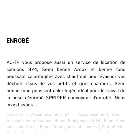
ENROBÉ
AC-TP vous propose aussi un service de location de
camions 8×4, Semi benne Ardox et benne fond
poussant calorifugées avec chauffeur pour évacuer vos
déchets issus de vos petits et gros chantiers. Semi
benne fond poussant calorifugée idéal pour le travail de
la pose d’enrobé SPRIDER convoyeur d’enrobé. Nous
investissons …
Mots-clé :
Assainissement 64
|
Assainissement Gers
|
Assainissement Landes
|
Benne fond poussant 64
|
Benne fond
poussant Gers
|
Benne fond poussant Landes
|
Enrobé 64
|