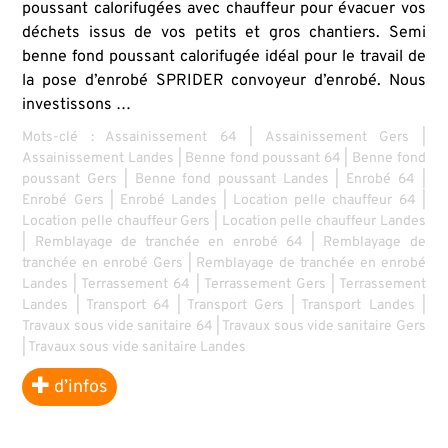
poussant calorifugées avec chauffeur pour évacuer vos
déchets issus de vos petits et gros chantiers. Semi
benne fond poussant calorifugée idéal pour le travail de
la pose d’enrobé SPRIDER convoyeur d’enrobé. Nous
investissons …
Mots-clé :
Assainissement 64
|
Assainissement Gers
|
Assainissement Landes
|
Benne fond poussant 64
|
Benne fond
poussant Gers
|
Benne fond poussant Landes
|
Enrobé 64
|
Enrobé Gers
|
Enrobé Landes
|
Location pelle chauffeur 64
|
Location pelle chauffeur Gers
|
Location pelle chauffeur Landes
|
Remblayage de tranchée en enrobé 64
|
Remblayage de
tranchée en enrobé Gers
|
Remblayage de tranchée en enrobé
Landes
|
Terrassement 64
|
Terrassement Gers
|
Terrassement
Landes
|
Transport 64
|
Transport Gers
|
Transport Landes
|
Travaux sous vide sanitaire 64
|
Travaux sous vide sanitaire Gers
|
Travaux sous vide sanitaire Landes
d’infos