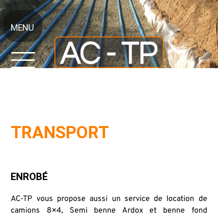
Aller
au
contenu
MENU
principal
TRANSPORT
ENROBÉ
AC-TP vous propose aussi un service de location de
camions 8×4, Semi benne Ardox et benne fond