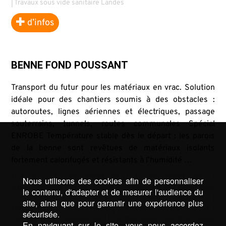
|
Travaux sous vide sanitaire Landes
d’infos
BENNE FOND POUSSANT
Transport du futur pour les matériaux en vrac. Solution
idéale pour des chantiers soumis à des obstacles :
autoroutes, lignes aériennes et électriques, passage
souterrains, tunnels, routes communales Spécial
ENROBE Température stable dès le départ : les parois
de la benne sont revêtues de matériaux isolants
fortement calorifugés et résistants à l’humidité …
Mots-clé :
Assainissement 64
|
Assainissement Gers
|
Nous utilisons des cookies afin de personnaliser
Assainissement Landes
|
Benne fond poussant 64
|
Benne fond
le contenu, d'adapter et de mesurer l'audience du
poussant Gers
|
Benne fond poussant Landes
|
Enrobé 64
|
site, ainsi que pour garantir une expérience plus
Enrobé Gers
|
Enrobé Landes
|
Location pelle chauffeur 64
|
sécurisée.
Location pelle chauffeur Gers
|
Location pelle chauffeur Landes
En naviguant sur le site, vous nous accordez