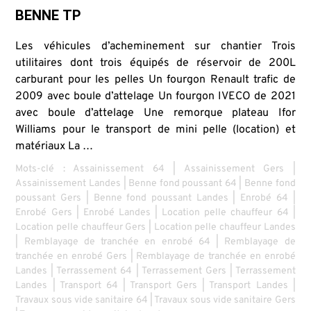
BENNE TP
Les véhicules d’acheminement sur chantier Trois
utilitaires dont trois équipés de réservoir de 200L
carburant pour les pelles Un fourgon Renault trafic de
2009 avec boule d’attelage Un fourgon IVECO de 2021
avec boule d’attelage Une remorque plateau Ifor
Williams pour le transport de mini pelle (location) et
matériaux La …
Mots-clé :
Assainissement 64
|
Assainissement Gers
|
Assainissement Landes
|
Benne fond poussant 64
|
Benne fond
poussant Gers
|
Benne fond poussant Landes
|
Enrobé 64
|
Enrobé Gers
|
Enrobé Landes
|
Location pelle chauffeur 64
|
Location pelle chauffeur Gers
|
Location pelle chauffeur Landes
|
Remblayage de tranchée en enrobé 64
|
Remblayage de
tranchée en enrobé Gers
|
Remblayage de tranchée en enrobé
Landes
|
Terrassement 64
|
Terrassement Gers
|
Terrassement
Landes
|
Transport 64
|
Transport Gers
|
Transport Landes
|
Travaux sous vide sanitaire 64
|
Travaux sous vide sanitaire Gers