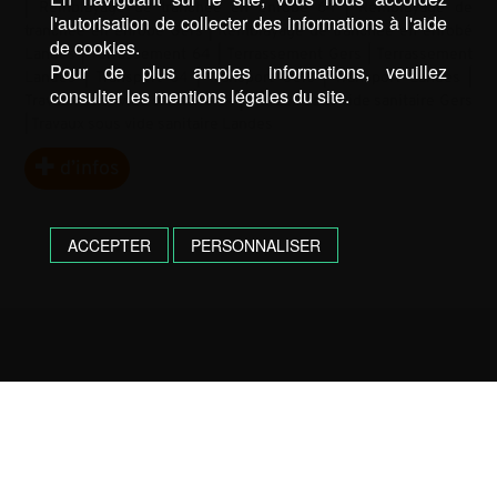
|
Remblayage de tranchée en enrobé 64
|
Remblayage de
l'autorisation de collecter des informations à l'aide
tranchée en enrobé Gers
|
Remblayage de tranchée en enrobé
de cookies.
Landes
|
Terrassement 64
|
Terrassement Gers
|
Terrassement
Pour de plus amples informations, veuillez
Landes
|
Transport 64
|
Transport Gers
|
Transport Landes
|
consulter les mentions légales du site.
Travaux sous vide sanitaire 64
|
Travaux sous vide sanitaire Gers
|
Travaux sous vide sanitaire Landes
d’infos
ACCEPTER
PERSONNALISER